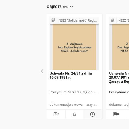
OBJECTS
similar
NSZZ "Solidarność" Region Świętokrzyski (sprawy organizacyjne)
NSZZ "Solidarność"
Uchwała Nr. 24/81 z dnia
Uchwała Nr.
16.09.1981 r.
29.07.1981 
Zarządu Re
Świętokrzy
"Solidarnoś
Prezydium Zarządu Regionu Świętokrzyskiego NSZ
Prezydium Z
dokumentacja aktowa maszynopis