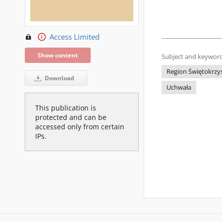
Access Limited
Show content
Subject and keyword
Region Świętokrzys
Download
Uchwała
This publication is
protected and can be
accessed only from certain
IPs.