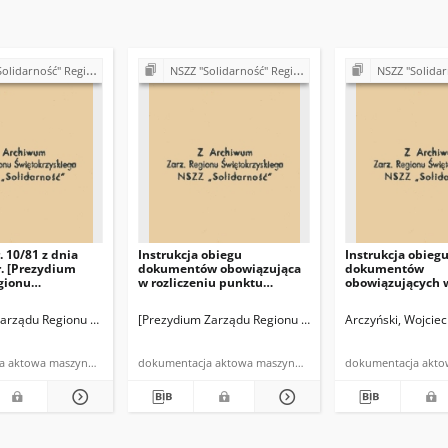
 Region Świętokrzyski (sprawy organizacyjne)
NSZZ "Solidarność" Region Świętokrzyski (sprawy organizacyjne)
NSZZ "Solidarność" Region Świętokrz
 10/81 z dnia
Instrukcja obiegu
Instrukcja obieg
r. [Prezydium
dokumentów obowiązująca
dokumentów
gionu
w rozliczeniu punktu
obowiązujących 
skiego NSZZ
sprzedaży przy Regionie
rozliczaniu wyd
ć"]
Świętokrzyskim NSZZ
zakupionych prz
Z "Solidarność"
arządu Regionu Świętokrzyskiego NSZZ "Solidarność"
Arczyński, Wojciech (sekretarz Regionu Świętokrzyskiego NSZZ 
[Prezydium Zarządu Regionu Świętokrzyskiego NSZZ "So
Arczyński, Wojciech (sekr
Arczyński, Wojcie
"Solidarność" w Kielcach
Świętokrzyski N
"Solidarność" w 
dokumentacja aktowa maszynopis
dokumentacja aktowa maszynopis