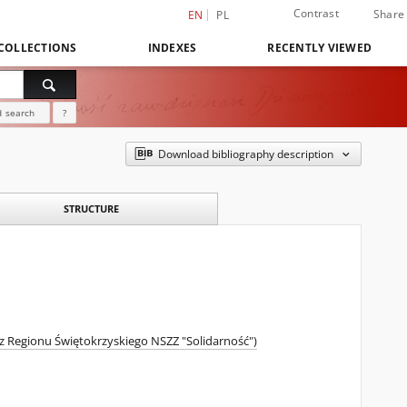
Contrast
Share
EN
PL
COLLECTIONS
INDEXES
RECENTLY VIEWED
 search
?
Download bibliography description
STRUCTURE
rz Regionu Świętokrzyskiego NSZZ "Solidarność")