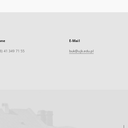
one
E-Mail
8) 41 349 71 55
buk@ujk.edu.pl