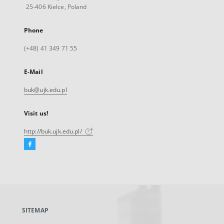
25-406 Kielce, Poland
Phone
(+48) 41 349 71 55
E-Mail
buk@ujk.edu.pl
Visit us!
http://buk.ujk.edu.pl/
Facebook
External
link,
will
open
in
a
SITEMAP
new
tab