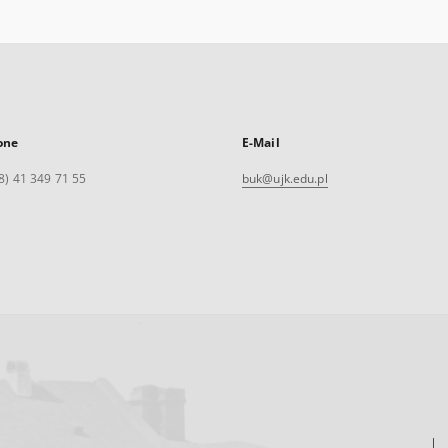
one
E-Mail
8) 41 349 71 55
buk@ujk.edu.pl