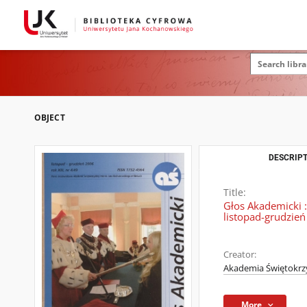
OBJECT
DESCRIPT
Title:
Głos Akademicki :
listopad-grudzie
Creator:
Akademia Świętokrzy
More