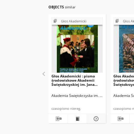
OBJECTS
similar
Głos Akademicki
Głos A
Głos Akademicki : pismo
Głos Akade
środowiskowe Akademii
środowisko
Świętokrzyskiej im. Jana
Świętokrzys
Kochanowskiego w Kielcach.
Kochanowsk
2007, R. XIV, nr 3 (52) :
2008, R. XV,
Akademia Świętokrzyska im. Jana Kochanowskiego
Akademia Św
listopad 2007
2008
czasopismo niereg.
cza