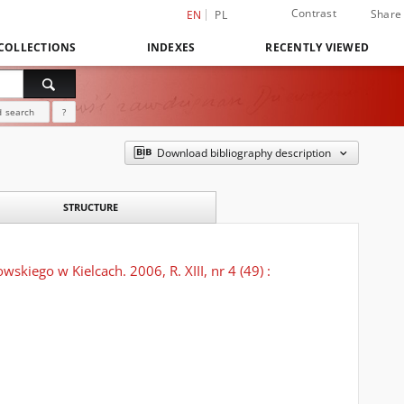
Contrast
Share
EN
PL
COLLECTIONS
INDEXES
RECENTLY VIEWED
 search
?
Download bibliography description
STRUCTURE
iego w Kielcach. 2006, R. XIII, nr 4 (49) :