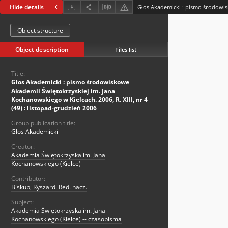
Hide details
Object structure
Object description
Files list
Title:
Głos Akademicki : pismo środowiskowe
Akademii Świętokrzyskiej im. Jana
Kochanowskiego w Kielcach. 2006, R. XIII, nr 4
(49) : listopad-grudzień 2006
Group publication title:
Głos Akademicki
Creator:
Akademia Świętokrzyska im. Jana
Kochanowskiego (Kielce)
Contributor:
Biskup, Ryszard. Red. nacz.
Subject:
Akademia Świętokrzyska im. Jana
Kochanowskiego (Kielce) -- czasopisma