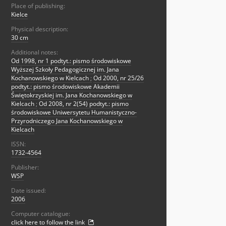
Place of publishing:
Kielce
Physical description:
30 cm
Additional notes:
Od 1998, nr 1 podtyt.: pismo środowiskowe
Wyższej Szkoły Pedagogicznej im. Jana
Kochanowskiego w Kielcach
;
Od 2000, nr 25/26
podtyt.: pismo środowiskowe Akademii
Świętokrzyskiej im. Jana Kochanowskiego w
Kielcach
;
Od 2008, nr 2(54) podtyt.: pismo
środowiskowe Uniwersytetu Humanistyczno-
Przyrodniczego Jana Kochanowskiego w
Kielcach
ISSN:
1732-4564
Publisher:
WSP
Date issued:
2006
Computer catalogue:
click here to follow the link