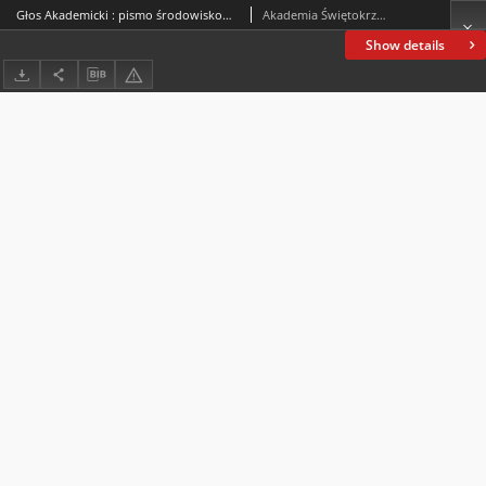
Głos Akademicki : pismo środowiskowe Akademii Świętokrzyskiej im. Jana Kochanowskiego w Kielcach. 2004, R. XI, nr 4 (43) : grudzień 2004
Akademia Świętokrzyska im. Jana Kochanowskiego (Kielce)
Show details