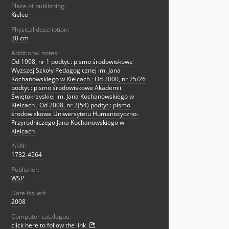
Place of publishing:
Kielce
Physical description:
30 cm
Additional notes:
Od 1998, nr 1 podtyt.: pismo środowiskowe
Wyższej Szkoły Pedagogicznej im. Jana
Kochanowskiego w Kielcach
;
Od 2000, nr 25/26
podtyt.: pismo środowiskowe Akademii
Świętokrzyskiej im. Jana Kochanowskiego w
Kielcach
;
Od 2008, nr 2(54) podtyt.: pismo
środowiskowe Uniwersytetu Humanistyczno-
Przyrodniczego Jana Kochanowskiego w
Kielcach
ISSN:
1732-4564
Publisher:
WSP
Date issued:
2008
Computer catalogue:
click here to follow the link