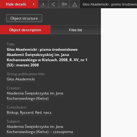
Hide details
Object structure
Object description
Files list
Title:
Głos Akademicki : pismo środowiskowe
Akademii Świętokrzyskiej im. Jana
Kochanowskiego w Kielcach. 2008, R. XV, nr 1
(53) : marzec 2008
Group publication title:
Głos Akademicki
Creator:
Akademia Świętokrzyska im. Jana
Kochanowskiego (Kielce)
Contributor:
Biskup, Ryszard. Red. nacz.
Subject:
Akademia Świętokrzyska im. Jana
Kochanowskiego (Kielce) -- czasopisma