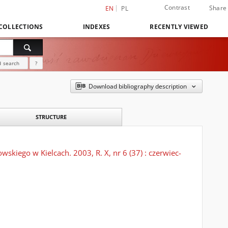
Contrast
Share
EN
PL
COLLECTIONS
INDEXES
RECENTLY VIEWED
 search
?
Download bibliography description
STRUCTURE
kiego w Kielcach. 2003, R. X, nr 6 (37) : czerwiec-