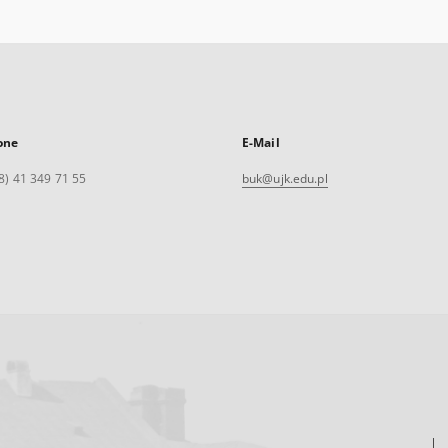
one
E-Mail
8) 41 349 71 55
buk@ujk.edu.pl