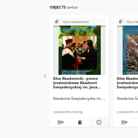
OBJECTS
similar
Głos Akademicki
Głos A
Głos Akademicki : pismo
Głos Akade
środowiskowe Akademii
środowisko
Świętokrzyskiej im. Jana
Świętokrzys
Kochanowskiego w Kielcach.
Kochanowsk
2007, R. XIV, nr 3 (52) :
2008, R. XV,
Akademia Świętokrzyska im. Jana Kochanowskiego
Akademia Św
listopad 2007
2008
czasopismo niereg.
cza