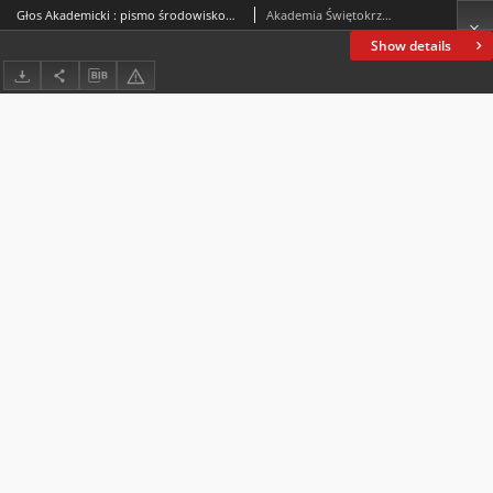
Głos Akademicki : pismo środowiskowe Akademii Świętokrzyskiej im. Jana Kochanowskiego w Kielcach. 2004, R. XI, nr 3 (42) : październik 2004
Akademia Świętokrzyska im. Jana Kochanowskiego (Kielce)
Show details