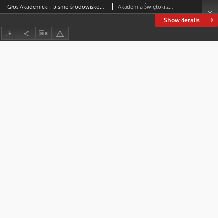
Głos Akademicki : pismo środowiskowe Akademii Świętokrzyskiej im. Jana Kochanowskiego w Kielcach. 2004, R. XI, nr 2 (41) : kwiecień-czerwiec 2004
Akademia Świętokrzyska im. Jana Kochanowskiego (Kielce)
Show details