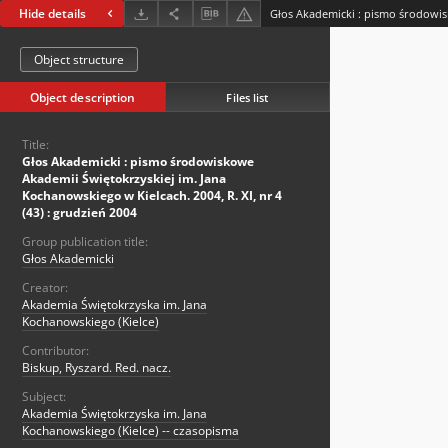
Hide details
Object structure
Object description
Files list
Title:
Głos Akademicki : pismo środowiskowe
Akademii Świętokrzyskiej im. Jana
Kochanowskiego w Kielcach. 2004, R. XI, nr 4
(43) : grudzień 2004
Group publication title:
Głos Akademicki
Creator:
Akademia Świętokrzyska im. Jana
Kochanowskiego (Kielce)
Contributor:
Biskup, Ryszard. Red. nacz.
Subject:
Akademia Świętokrzyska im. Jana
Kochanowskiego (Kielce) -- czasopisma