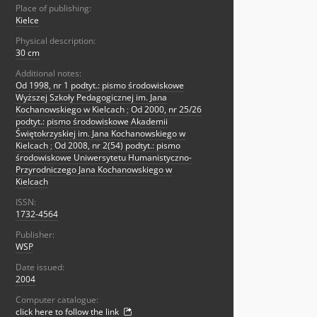
Place of publishing:
Kielce
Physical description:
30 cm
Additional notes:
Od 1998, nr 1 podtyt.: pismo środowiskowe
Wyższej Szkoły Pedagogicznej im. Jana
Kochanowskiego w Kielcach
;
Od 2000, nr 25/26
podtyt.: pismo środowiskowe Akademii
Świętokrzyskiej im. Jana Kochanowskiego w
Kielcach
;
Od 2008, nr 2(54) podtyt.: pismo
środowiskowe Uniwersytetu Humanistyczno-
Przyrodniczego Jana Kochanowskiego w
Kielcach
ISSN:
1732-4564
Publisher:
WSP
Date issued:
2004
Computer catalogue:
click here to follow the link