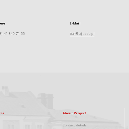
one
E-Mail
8) 41 349 71 55
buk@ujk.edu.pl
xes
About Project
Contact details