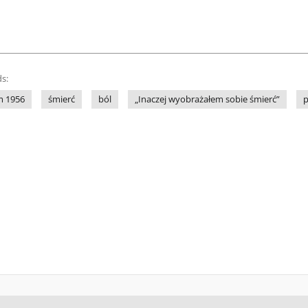
s:
m 1956
śmierć
ból
„Inaczej wyobrażałem sobie śmierć”
p