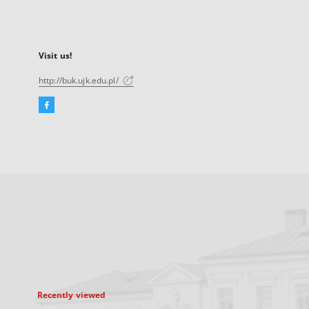
Visit us!
http://buk.ujk.edu.pl/
Facebook
External
link,
will
open
in
a
new
tab
Recently viewed