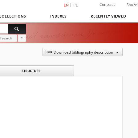
Contrast
Share
EN
PL
COLLECTIONS
INDEXES
RECENTLY VIEWED
 search
?
Download bibliography description
STRUCTURE