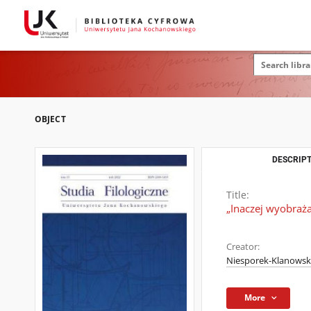
OBJECT
DESCRIPT
Title:
„Inaczej wyobraż
Creator:
Niesporek-Klanowsk
More