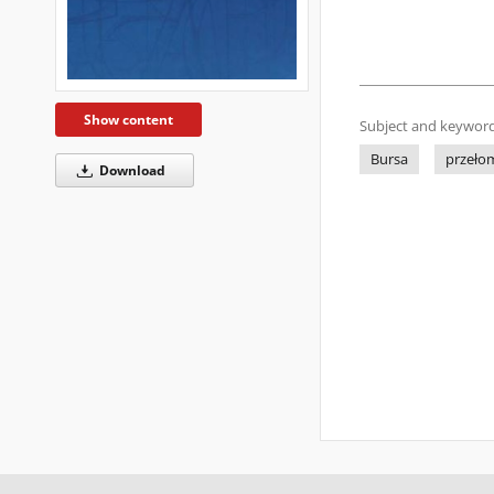
Show content
Subject and keyword
Bursa
przeło
Download