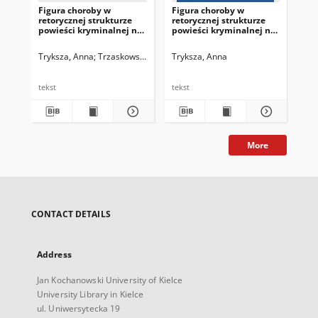
Figura choroby w
Figura choroby w
retorycznej strukturze
retorycznej strukturze
powieści kryminalnej na
powieści kryminalnej na
przykładzie
przykładzie
„Szachownicy
„Szachownicy
Tryksza, Anna
Trzaskowski, Zbigniew. Red.
Tryksza, Anna
flamandzkiej” Arturo
flamandzkiej” Arturo
Péreza-Reverte oraz
Péreza-Reverte oraz
Fałszywego tropu
„Fałszywego tropu”
tekst
tekst
Henninga Mankella.
Henninga Mankella
Część 2
More
CONTACT DETAILS
Address
Jan Kochanowski University of Kielce
University Library in Kielce
ul. Uniwersytecka 19