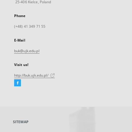
25-406 Kielce, Poland
Phone
(+48) 41 349 71 55
E-Mail
buk@ujk.edu.pl
Visit us!
http://buk.ujk.edu.pl/
Facebook
External
link,
will
open
in
a
SITEMAP
new
tab