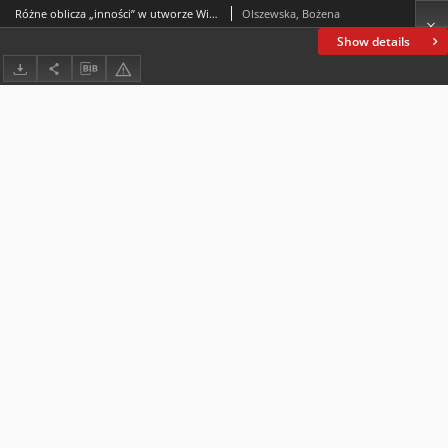
Różne oblicza „inności” w utworze Wiesława Antoniego Lasockiego „Wojtek spod Monte Cassino”
Olszewska, Bożena
Show details