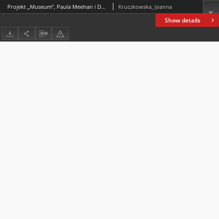
Projekt „Museum”, Paula Meehan i Dragana Jurišić: irlandzki kryzys mieszkaniowy w trzech odsłonach
Kruczkowska, Joanna
Show details