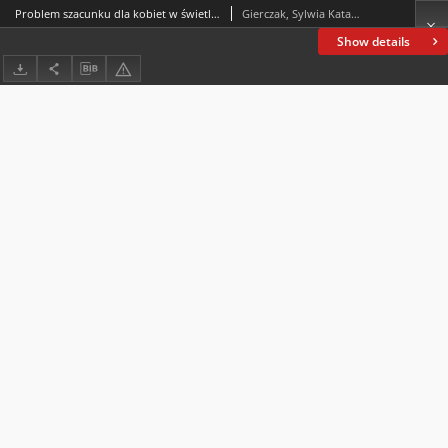
Problem szacunku dla kobiet w świetle wybranych tekstów współczesnej muzyki folkowej. Na przykładzie repertuaru grupy „Same Suki”
Gierczak, Sylwia Katarzyna
Show details