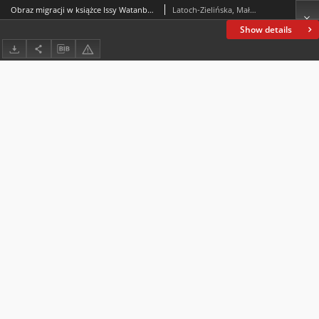
Obraz migracji w książce Issy Watanbe „Migranci”
Latoch-Zielińska, Małgorzata
Show details