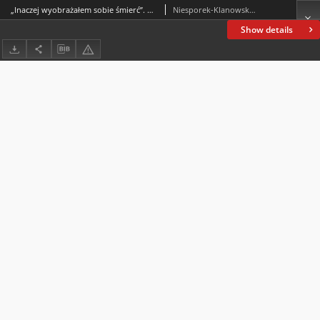
„Inaczej wyobrażałem sobie śmierć”. O jednym wierszu Andrzeja Bursy
Niesporek-Klanowska, Katarzyna
Show details