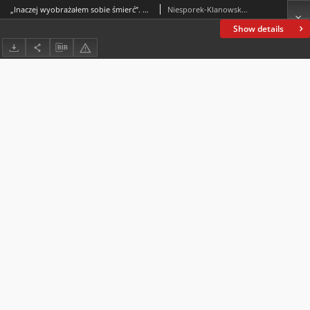
„Inaczej wyobrażałem sobie śmierć”. O jednym wierszu Andrzeja Bursy
Niesporek-Klanowska, Katarzyna
Show details