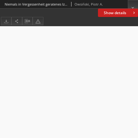
Niemals in Vergessenheit geratenes Izbica/Ischbitze
Owsiński, Piotr A.
Show details