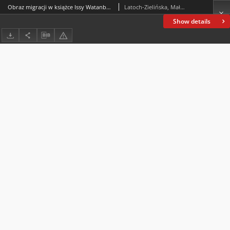
Obraz migracji w książce Issy Watanbe „Migranci”
Latoch-Zielińska, Małgorzata
Show details