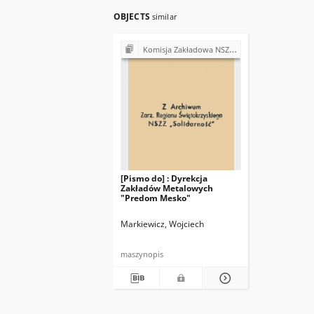
OBJECTS
similar
Komisja Zakładowa NSZZ "Solidarność" w Zakładach Metalowych "Predom-Mesko" w Skarżysku-Kamiennej
[Pismo do] : Dyrekcja
Zakładów Metalowych
"Predom Mesko"
Markiewicz, Wojciech
maszynopis