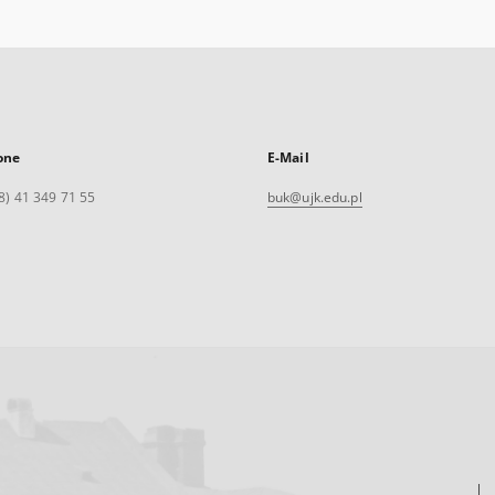
one
E-Mail
8) 41 349 71 55
buk@ujk.edu.pl