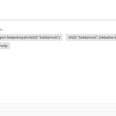
s:
gion Świętokrzyski (NSZZ "Solidarność")
NSZZ "Solidarność" Zakładów 
hody