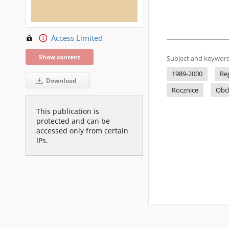
Access Limited
Show content
Subject and keyword
1989-2000
Re
Download
Rocznice
Obc
This publication is
protected and can be
accessed only from certain
IPs.