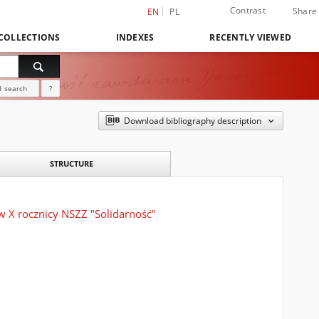
Contrast
Share
EN
PL
COLLECTIONS
INDEXES
RECENTLY VIEWED
 search
?
Download bibliography description
STRUCTURE
 X rocznicy NSZZ "Solidarność"