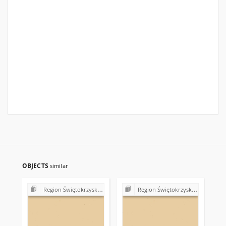
OBJECTS
similar
Region Świętokrzyski NSZZ "Solidarność". Delegatura Starachowice
Region Świętokrzyski NSZZ "Solidarność". Delegatura Starachowice