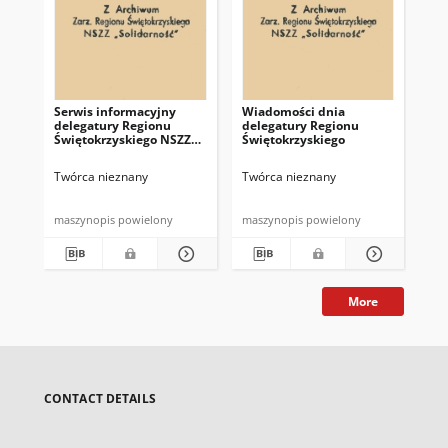
Serwis informacyjny
Wiadomości dnia
Uc
delegatury Regionu
delegatury Regionu
Re
Świętokrzyskiego NSZZ
Świętokrzyskiego
Św
"Solidarność"
"So
z d
Twórca nieznany
Twórca nieznany
Twó
maszynopis powielony
maszynopis powielony
mas
More
CONTACT DETAILS