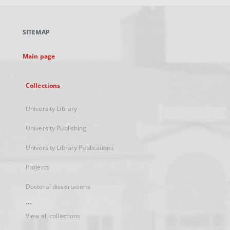
open
in
a
SITEMAP
new
tab
Main page
Collections
University Library
University Publishing
University Library Publications
Projects
Doctoral dissertations
...
View all collections