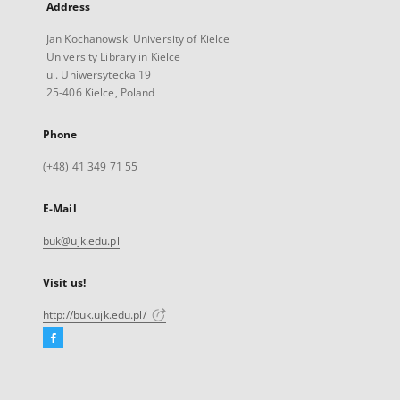
Address
Jan Kochanowski University of Kielce
University Library in Kielce
ul. Uniwersytecka 19
25-406 Kielce, Poland
Phone
(+48) 41 349 71 55
E-Mail
buk@ujk.edu.pl
Visit us!
http://buk.ujk.edu.pl/
Facebook
External
link,
will