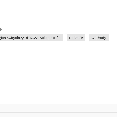
s:
gion Świętokrzyski (NSZZ "Solidarność")
Rocznice
Obchody