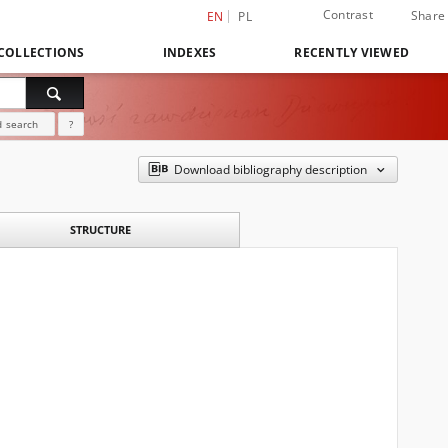
Contrast
Share
EN
PL
COLLECTIONS
INDEXES
RECENTLY VIEWED
 search
?
Download bibliography description
STRUCTURE