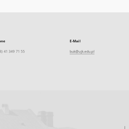
one
E-Mail
8) 41 349 71 55
buk@ujk.edu.pl