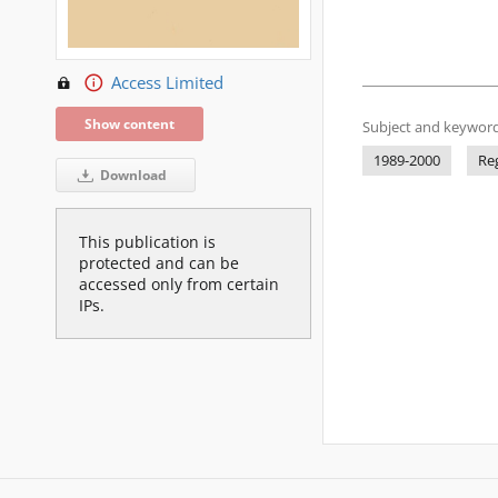
Access Limited
Show content
Subject and keyword
1989-2000
Re
Download
This publication is
protected and can be
accessed only from certain
IPs.