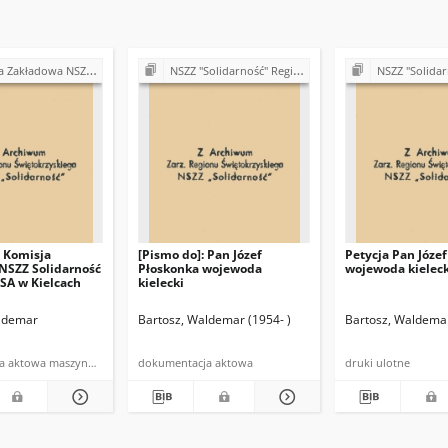
idarność" w Fabryce Łożysk Tocznych "Iskra" w Kielcach (lata 90.)
NSZZ "Solidarność" Region Świętokrzyski (lata 90.)
NSZZ "Solidarność" Region Świ
: Komisja
[Pismo do]: Pan Józef
Petycja Pan Józe
NSZZ Solidarność
Płoskonka wojewoda
wojewoda kieleck
 SA w Kielcach
kielecki
aldemar
Bartosz, Waldemar (1954- )
Bartosz, Waldemar
dokumentacja aktowa maszynopis
dokumentacja aktowa
druki ulotne