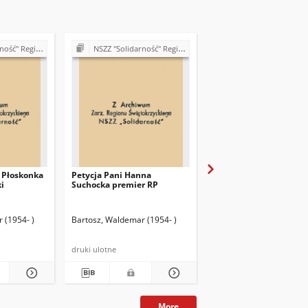
ętokrzyski (lata 90.)
NSZZ "Solidarność" Region Świętokrzyski (lata 90.)
NSZZ "Solidarność" Region Świętokrzyski (l
f Płoskonka
Petycja Pani Hanna
Uchwała ZRŚ nr z dnia
i
Suchocka premier RP
31.08.92 r.
 (1954- )
Bartosz, Waldemar (1954- )
Bartosz, Waldemar (1954
druki ulotne
maszynopis powielony
More