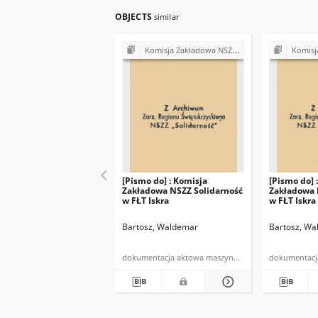
OBJECTS
similar
Komisja Zakładowa NSZZ "Solidarność" w Fabryce Łożysk Tocznych "Iskra" w Kielcach (lata 90.)
Komisja Zakładowa NSZZ "Sol
[Pismo do] : Komisja
[Pismo do] 
Zakładowa NSZZ Solidarność
Zakładowa 
w FŁT Iskra
w FŁT Iskra
Bartosz, Waldemar
Bartosz, W
dokumentacja aktowa maszynopis