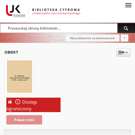
Wyszukiwanie zaawansowane
?
OBIEKT
Dostęp
ograniczony
Pokaż treść