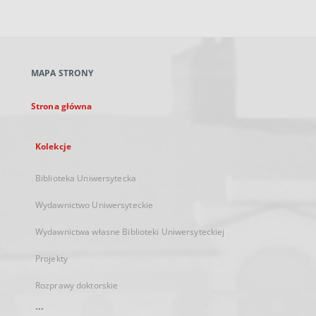
zewnętrzny,
otworzy
się
w
nowej
MAPA STRONY
karcie
Strona główna
Kolekcje
Biblioteka Uniwersytecka
Wydawnictwo Uniwersyteckie
Wydawnictwa własne Biblioteki Uniwersyteckiej
Projekty
Rozprawy doktorskie
...