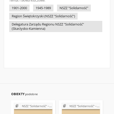
Temat i słowa kluczowe:
1901-2000
1945-1989
NSZZ "Solidarność"
Region Świętokrzyski (NSZZ "Solidarność")
Delegatura Zarządu Regionu NSZZ "Solidarność"
(Skarżysko-Kamienna)
OBIEKTY
podobne
NSZZ "Solidarność" – różne Koła, Komisje i Delegatury w Regionie Świętokrzyskim (1989-1990)
NSZZ "Solidarność" – różne Koła, Komisje i Delegatury w Regionie Świętokrzyskim (1989-1990)