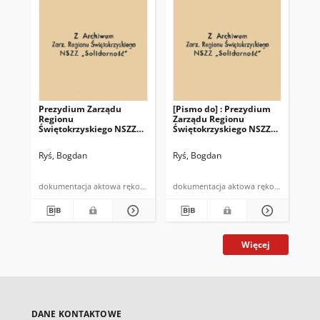
Prezydium Zarządu
[Pismo do] : Prezydium
[Pi
Regionu
Zarządu Regionu
Ur
Świętokrzyskiego NSZZ
Świętokrzyskiego NSZZ
ul.
"Solidarność" w Kielcach
"Solidarność" w Kielcach
Ryś, Bogdan
Ryś, Bogdan
Ryś
dokumentacja aktowa rękopis
dokumentacja aktowa rękopis
Więcej
DANE KONTAKTOWE