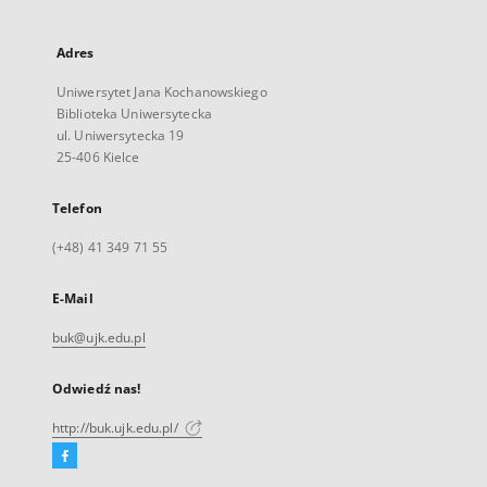
Adres
Uniwersytet Jana Kochanowskiego
Biblioteka Uniwersytecka
ul. Uniwersytecka 19
25-406 Kielce
Telefon
(+48) 41 349 71 55
E-Mail
buk@ujk.edu.pl
Odwiedź nas!
http://buk.ujk.edu.pl/
Facebook
Link