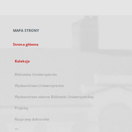
zewnętrzny,
otworzy
się
w
nowej
MAPA STRONY
karcie
Strona główna
Kolekcje
Biblioteka Uniwersytecka
Wydawnictwo Uniwersyteckie
Wydawnictwa własne Biblioteki Uniwersyteckiej
Projekty
Rozprawy doktorskie
...