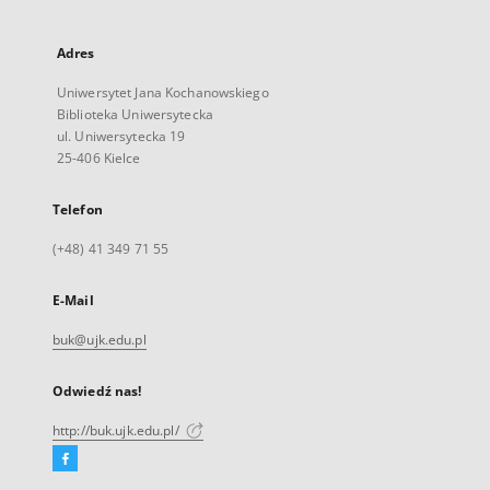
Adres
Uniwersytet Jana Kochanowskiego
Biblioteka Uniwersytecka
ul. Uniwersytecka 19
25-406 Kielce
Telefon
(+48) 41 349 71 55
E-Mail
buk@ujk.edu.pl
Odwiedź nas!
http://buk.ujk.edu.pl/
Facebook
Link