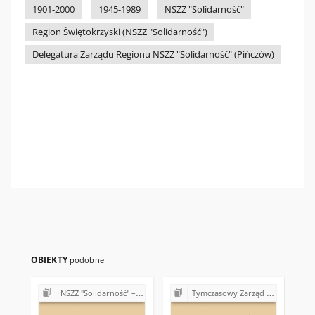
1901-2000
1945-1989
NSZZ "Solidarność"
Region Świętokrzyski (NSZZ "Solidarność")
Delegatura Zarządu Regionu NSZZ "Solidarność" (Pińczów)
OBIEKTY
podobne
NSZZ "Solidarność" – różne Koła, Komisje i Delegatury w Regionie Świętokrzyskim (1989-1990)
Tymczasowy Zarząd Regionu Świętokrzyskiego NSZZ "Solidarność" (1989)