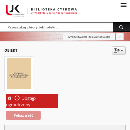
Wyszukiwanie zaawansowane
?
OBIEKT
Dostęp
ograniczony
Pokaż treść