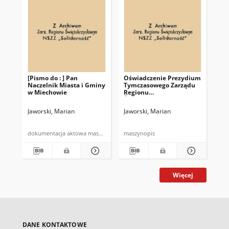
[Pismo do : ] Pan
Oświadczenie Prezydium
Oś
Naczelnik Miasta i Gminy
Tymczasowego Zarządu
Ty
w Miechowie
Regionu
Re
Świętokrzyskiego NSZZ
Św
"Solidarność" w sprawie
"So
Jaworski, Marian
Jaworski, Marian
Jaw
"kolektywów
zakładowych"
dokumentacja aktowa maszynopis
maszynopis
mas
Więcej
DANE KONTAKTOWE