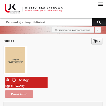
Wyszukiwanie zaawansowane
?
OBIEKT
Dostęp
ograniczony
Pokaż treść