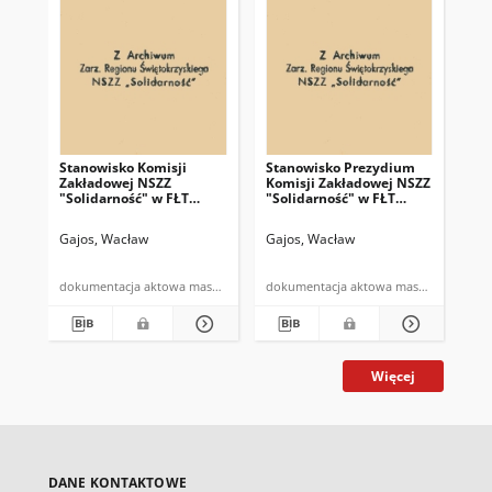
Stanowisko Komisji
Stanowisko Prezydium
[Pi
Zakładowej NSZZ
Komisji Zakładowej NSZZ
Pr
"Solidarność" w FŁT
"Solidarność" w FŁT
Za
"Iskra" SA
"Iskra" Dotyczy członka
Św
K.Z. R.Sinkiewicza
"S
Gajos, Wacław
Gajos, Wacław
Gaj
Bar
dokumentacja aktowa maszynopis
dokumentacja aktowa maszynopis
Więcej
DANE KONTAKTOWE