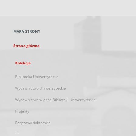
zewnętrzny,
otworzy
się
w
nowej
MAPA STRONY
karcie
Strona główna
Kolekcje
Biblioteka Uniwersytecka
Wydawnictwo Uniwersyteckie
Wydawnictwa własne Biblioteki Uniwersyteckiej
Projekty
Rozprawy doktorskie
...