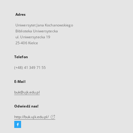
Adres
Uniwersytet Jana Kochanowskiego
Biblioteka Uniwersytecka
ul. Uniwersytecka 19
25-406 Kielce
Telefon
(+48) 41 349 71 55
E-Mail
buk@ujk.edu.pl
Odwiedź nas!
http://buk.ujk.edu.pl/
Facebook
Link