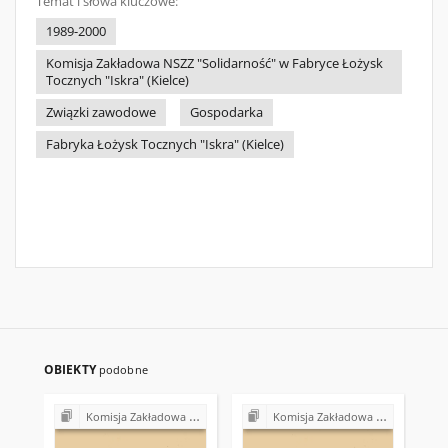
Temat i słowa kluczowe:
1989-2000
Komisja Zakładowa NSZZ "Solidarność" w Fabryce Łożysk
Tocznych "Iskra" (Kielce)
Związki zawodowe
Gospodarka
Fabryka Łożysk Tocznych "Iskra" (Kielce)
OBIEKTY
podobne
Komisja Zakładowa NSZZ "Solidarność" w Fabryce Łożysk Tocznych "Iskra" w Kielcach (lata 90.)
Komisja Zakładowa NSZZ "Solidarność" w Fabryce Łożysk Tocznych "Iskra" w Kielcach (lata 90.)