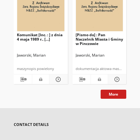
Komunikat [Inc. : ] z dnia
[Pismo do] : Pan
[Pi
4 maja 1989 r.. […]
Naczelnik Miasta i Gminy
Nac
w Pinczowie
w 
Jaworski, Marian
Jaworski, Marian
Jaw
maszynopis powielony
dokumentacja aktowa maszynopis
More
CONTACT DETAILS