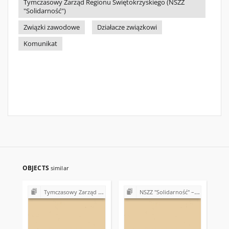
Tymczasowy Zarząd Regionu Świętokrzyskiego (NSZZ
"Solidarność")
Związki zawodowe
Działacze związkowi
Komunikat
OBJECTS
similar
Tymczasowy Zarząd Regionu Świętokrzyskiego NSZZ "Solidarność" (1989)
NSZZ "Solidarność" – różne Koła, Komisje i Delegatury w Regionie Świętokrzyskim (1989-1990)