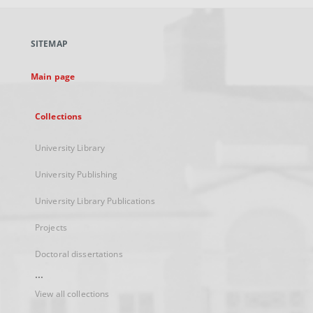
open
in
a
SITEMAP
new
tab
Main page
Collections
University Library
University Publishing
University Library Publications
Projects
Doctoral dissertations
...
View all collections