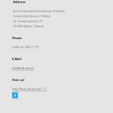
Address
Jan Kochanowski University of Kielce
University Library in Kielce
ul. Uniwersytecka 19
25-406 Kielce, Poland
Phone
(+48) 41 349 71 55
E-Mail
buk@ujk.edu.pl
Visit us!
http://buk.ujk.edu.pl/
Facebook
External
link,
will