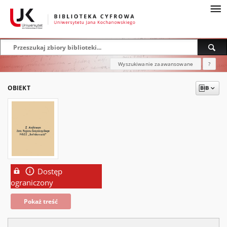
Wyszukiwanie zaawansowane
?
OBIEKT
Dostęp
ograniczony
Pokaż treść