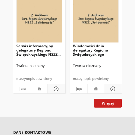
Serwis informacyjny
Wiadomości dnia
Uc
delegatury Regionu
delegatury Regionu
Re
Świętokrzyskiego NSZZ
Świętokrzyskiego
Św
"Solidarność"
"So
z d
Twórca nieznany
Twórca nieznany
Twó
maszynopis powielony
maszynopis powielony
mas
Więcej
DANE KONTAKTOWE