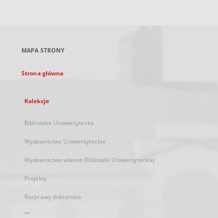
zewnętrzny,
otworzy
się
w
nowej
MAPA STRONY
karcie
Strona główna
Kolekcje
Biblioteka Uniwersytecka
Wydawnictwo Uniwersyteckie
Wydawnictwa własne Biblioteki Uniwersyteckiej
Projekty
Rozprawy doktorskie
...