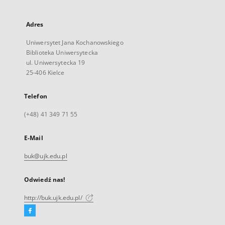
Adres
Uniwersytet Jana Kochanowskiego
Biblioteka Uniwersytecka
ul. Uniwersytecka 19
25-406 Kielce
Telefon
(+48) 41 349 71 55
E-Mail
buk@ujk.edu.pl
Odwiedź nas!
http://buk.ujk.edu.pl/
Facebook
Link