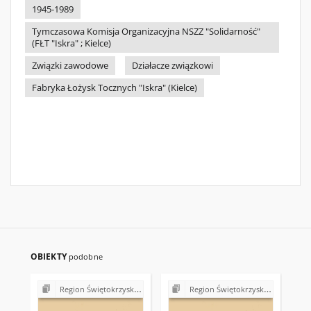
1945-1989
Tymczasowa Komisja Organizacyjna NSZZ "Solidarność"
(FŁT "Iskra" ; Kielce)
Związki zawodowe
Działacze związkowi
Fabryka Łożysk Tocznych "Iskra" (Kielce)
OBIEKTY
podobne
Region Świętokrzyski NSZZ "Solidarność". Delegatura Starachowice
Region Świętokrzyski NSZZ "Solidarność". Delegatura Starachowice