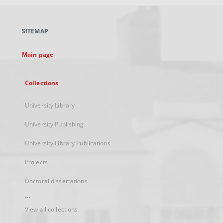
open
in
a
SITEMAP
new
tab
Main page
Collections
University Library
University Publishing
University Library Publications
Projects
Doctoral dissertations
...
View all collections