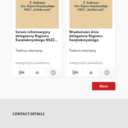
Serwis informacyjny
Wiadomości dnia
Uc
delegatury Regionu
delegatury Regionu
Re
Świętokrzyskiego NSZZ
Świętokrzyskiego
Św
"Solidarność"
"So
z d
Twórca nieznany
Twórca nieznany
Twó
maszynopis powielony
maszynopis powielony
mas
More
CONTACT DETAILS