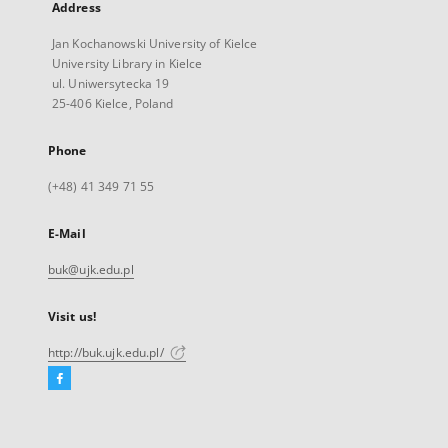
Address
Jan Kochanowski University of Kielce
University Library in Kielce
ul. Uniwersytecka 19
25-406 Kielce, Poland
Phone
(+48) 41 349 71 55
E-Mail
buk@ujk.edu.pl
Visit us!
http://buk.ujk.edu.pl/
Facebook
External
link,
will