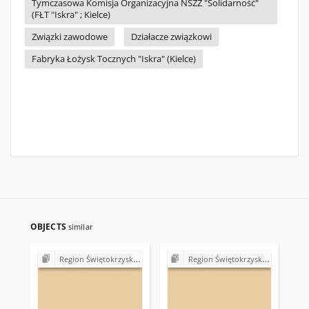
Tymczasowa Komisja Organizacyjna NSZZ "Solidarność"
(FŁT "Iskra" ; Kielce)
Związki zawodowe
Działacze związkowi
Fabryka Łożysk Tocznych "Iskra" (Kielce)
OBJECTS
similar
Region Świętokrzyski NSZZ "Solidarność". Delegatura Starachowice
Region Świętokrzyski NSZZ "Solidarność". Delegatura Starachowice