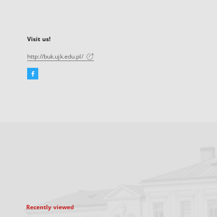
Visit us!
http://buk.ujk.edu.pl/
Facebook
External
link,
will
open
in
a
new
tab
Recently viewed