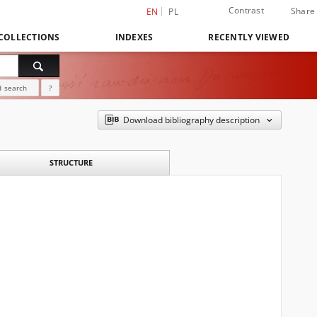
Contrast
Share
EN
PL
COLLECTIONS
INDEXES
RECENTLY VIEWED
 search
?
Download bibliography description
STRUCTURE