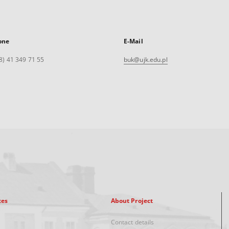
one
E-Mail
8) 41 349 71 55
buk@ujk.edu.pl
xes
About Project
Contact details