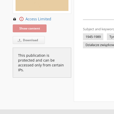
Access Limited
Show content
Subject and keyword
1945-1989
Ty
Download
Działacze związkow
This publication is
protected and can be
accessed only from certain
IPs.