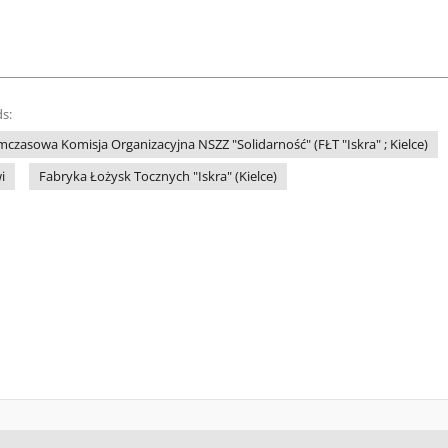
s:
mczasowa Komisja Organizacyjna NSZZ "Solidarność" (FŁT "Iskra" ; Kielce)
i
Fabryka Łożysk Tocznych "Iskra" (Kielce)