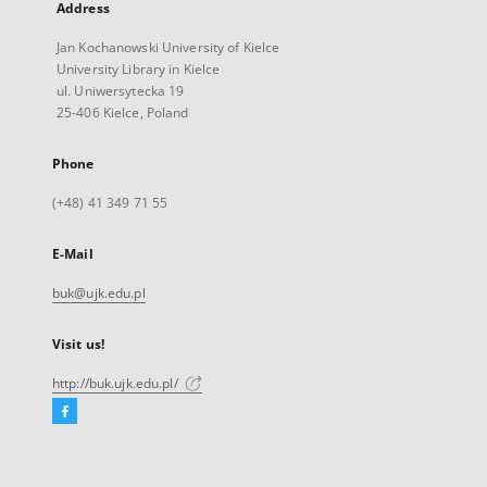
Address
Jan Kochanowski University of Kielce
University Library in Kielce
ul. Uniwersytecka 19
25-406 Kielce, Poland
Phone
(+48) 41 349 71 55
E-Mail
buk@ujk.edu.pl
Visit us!
http://buk.ujk.edu.pl/
Facebook
External
link,
will