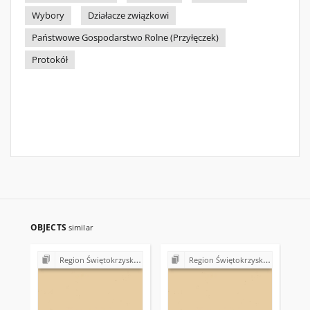
Wybory
Działacze związkowi
Państwowe Gospodarstwo Rolne (Przyłęczek)
Protokół
OBJECTS
similar
Region Świętokrzyski NSZZ "Solidarność". Delegatura Starachowice
Region Świętokrzyski NSZZ "Solidarność". Delegatura Starachowice