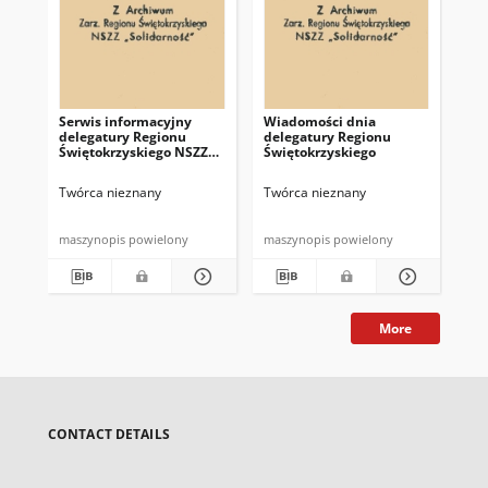
Serwis informacyjny
Wiadomości dnia
Uc
delegatury Regionu
delegatury Regionu
Re
Świętokrzyskiego NSZZ
Świętokrzyskiego
Św
"Solidarność"
"So
z d
Twórca nieznany
Twórca nieznany
Twó
maszynopis powielony
maszynopis powielony
mas
More
CONTACT DETAILS