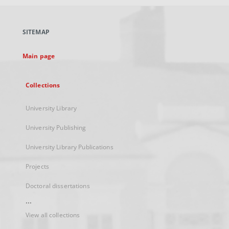
open
in
a
SITEMAP
new
tab
Main page
Collections
University Library
University Publishing
University Library Publications
Projects
Doctoral dissertations
...
View all collections