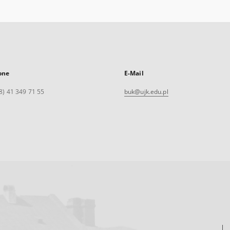
one
E-Mail
8) 41 349 71 55
buk@ujk.edu.pl