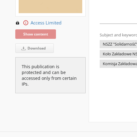
Access Limited
Show content
Subject and keyword
NSZZ "Solidarność
Download
Koło Zakładowe NS
Komisja Zakładowa
This publication is
protected and can be
accessed only from certain
IPs.