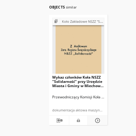
OBJECTS
similar
Koło Zakładowe NSZZ "Solidarność" przy Urzędzie Miasta i Gminy w Miechowie
Wykaz członków Koła NSZZ
"Solidarność" przy Urzędzie
Miasta i Gminy w Miechowie
woj. kieleckie wg stanu na 30
I 1981r.
Przewodniczący Komisji Koła Zakładowego NSZZ "
dokumentacja aktowa maszynopis