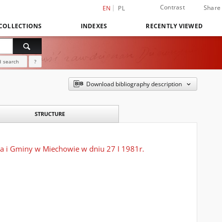
Contrast
Share
EN
PL
COLLECTIONS
INDEXES
RECENTLY VIEWED
 search
?
Download bibliography description
STRUCTURE
ta i Gminy w Miechowie w dniu 27 I 1981r.