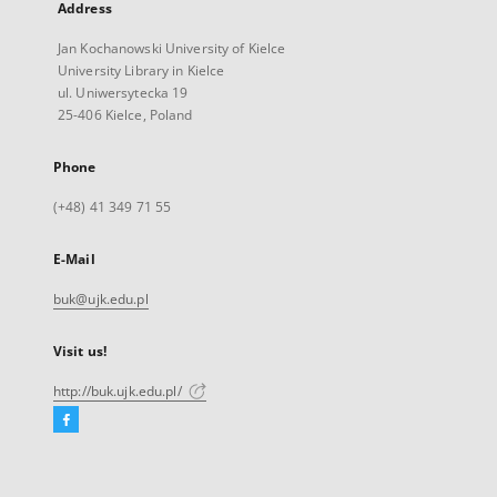
Address
Jan Kochanowski University of Kielce
University Library in Kielce
ul. Uniwersytecka 19
25-406 Kielce, Poland
Phone
(+48) 41 349 71 55
E-Mail
buk@ujk.edu.pl
Visit us!
http://buk.ujk.edu.pl/
Facebook
External
link,
will