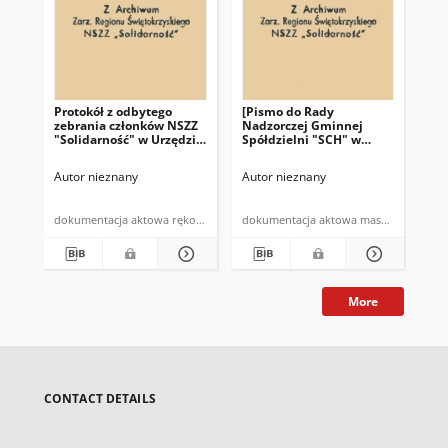
Protokół z odbytego
[Pismo do Rady
Pro
zebrania członków NSZZ
Nadzorczej Gminnej
pr
"Solidarność" w Urzędzie
Spółdzielni "SCH" w
NSZ
Gminy w Bodzentynie w
Bodzentynie]: "Zebranie
te
dniu 10.07.1981 r. (…)"
Przewodniczacych NSZZ
Autor nieznany
Autor nieznany
Aut
"Solidarność" w
Bodzentynie w dniu 19
czerwca 1981 roku (…)"
dokumentacja aktowa rękopis
dokumentacja aktowa maszynopis
More
CONTACT DETAILS