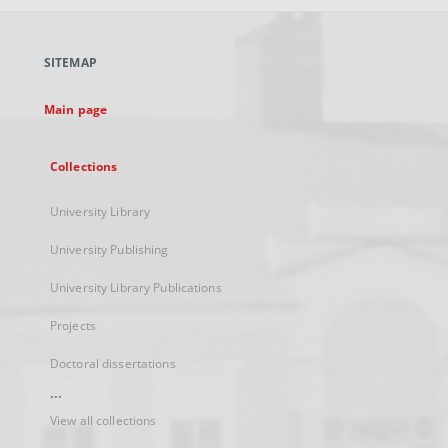
open
in
a
SITEMAP
new
tab
Main page
Collections
University Library
University Publishing
University Library Publications
Projects
Doctoral dissertations
...
View all collections