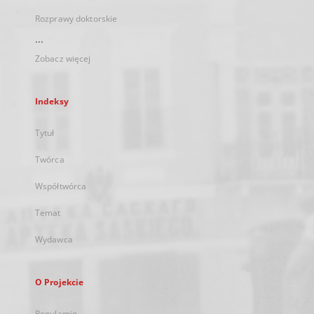
Rozprawy doktorskie
...
Zobacz więcej
Indeksy
Tytuł
Twórca
Współtwórca
Temat
Wydawca
O Projekcie
Regulamin