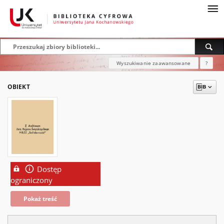
Wyszukiwanie zaawansowane
?
OBIEKT
Dostęp
ograniczony
Pokaż treść