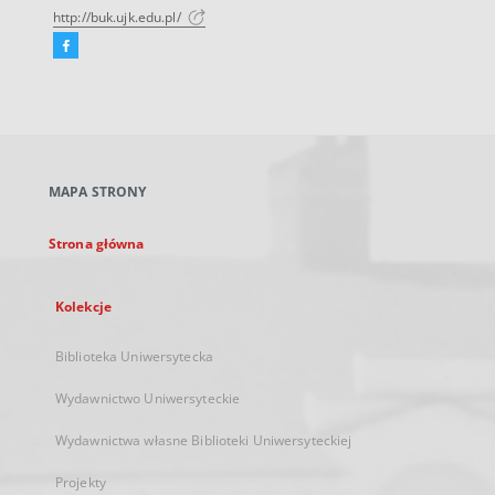
http://buk.ujk.edu.pl/
Facebook
Link
zewnętrzny,
otworzy
się
w
nowej
MAPA STRONY
karcie
Strona główna
Kolekcje
Biblioteka Uniwersytecka
Wydawnictwo Uniwersyteckie
Wydawnictwa własne Biblioteki Uniwersyteckiej
Projekty