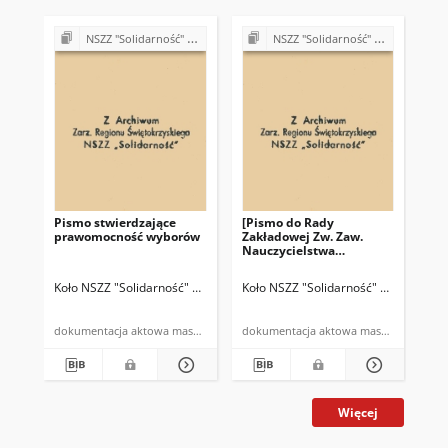
NSZZ "Solidarność" w Szkole Podstawowej nr 1 w Kazimierzy Wielkiej
NSZZ "Solidarność" w Szkole Podstawowej nr 1 w Kazimierzy Wielkiej
Pismo stwierdzające
[Pismo do Rady
Za
prawomocność wyborów
Zakładowej Zw. Zaw.
pie
Nauczycielstwa
Polskiego w Kazimierzy
Wielkiej]: "My,
Koło NSZZ "Solidarność" przy Szkole Podstawowej nr 1 w Kazimierzy Wi
Koło NSZZ "Solidarność" przy Szkole 
Nie
nauczyciele i pracownicy
(…)"
dokumentacja aktowa maszynopis
dokumentacja aktowa maszynopis
Więcej