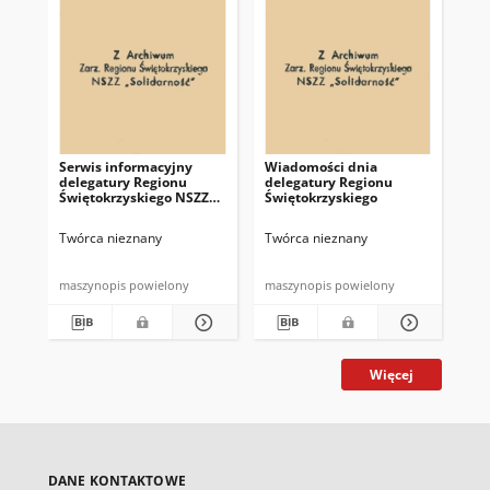
Serwis informacyjny
Wiadomości dnia
Uc
delegatury Regionu
delegatury Regionu
Re
Świętokrzyskiego NSZZ
Świętokrzyskiego
Św
"Solidarność"
"So
z d
Twórca nieznany
Twórca nieznany
Twó
maszynopis powielony
maszynopis powielony
mas
Więcej
DANE KONTAKTOWE