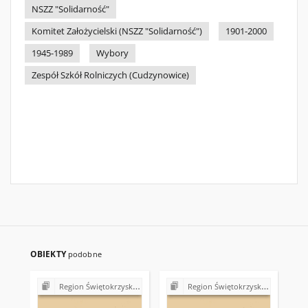
NSZZ "Solidarność"
Komitet Założycielski (NSZZ "Solidarność")
1901-2000
1945-1989
Wybory
Zespół Szkół Rolniczych (Cudzynowice)
OBIEKTY
podobne
Region Świętokrzyski NSZZ "Solidarność". Delegatura Starachowice
Region Świętokrzyski NSZZ "Solidarność". Delegatura Starachowice