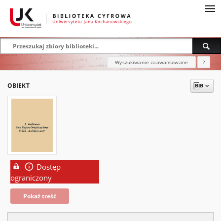
Wyszukiwanie zaawansowane
?
OBIEKT
Dostęp
ograniczony
Pokaż treść