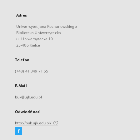
Adres
Uniwersytet Jana Kochanowskiego
Biblioteka Uniwersytecka
ul. Uniwersytecka 19
25-406 Kielce
Telefon
(+48) 41 349 71 55
E-Mail
buk@ujk.edu.pl
Odwiedź nas!
http://buk.ujk.edu.pl/
Facebook
Link