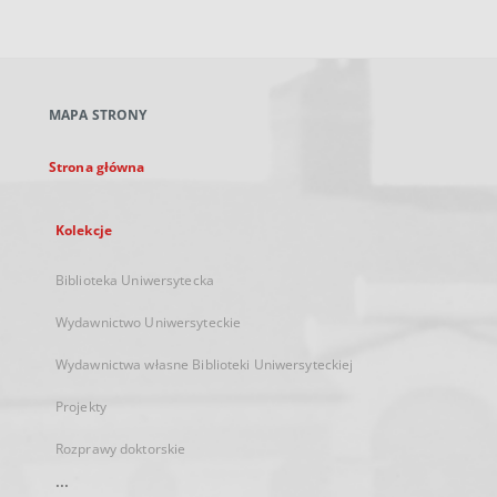
zewnętrzny,
otworzy
się
w
nowej
MAPA STRONY
karcie
Strona główna
Kolekcje
Biblioteka Uniwersytecka
Wydawnictwo Uniwersyteckie
Wydawnictwa własne Biblioteki Uniwersyteckiej
Projekty
Rozprawy doktorskie
...