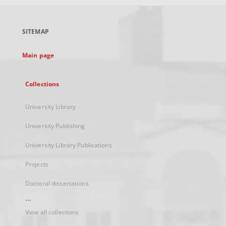
open
in
a
SITEMAP
new
tab
Main page
Collections
University Library
University Publishing
University Library Publications
Projects
Doctoral dissertations
...
View all collections