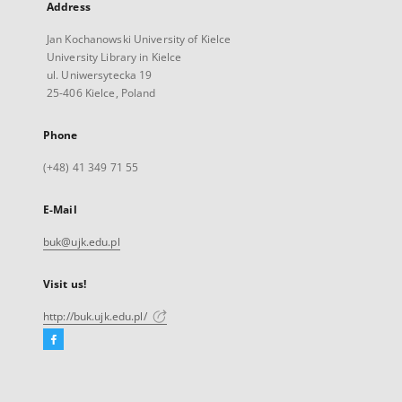
Address
Jan Kochanowski University of Kielce
University Library in Kielce
ul. Uniwersytecka 19
25-406 Kielce, Poland
Phone
(+48) 41 349 71 55
E-Mail
buk@ujk.edu.pl
Visit us!
http://buk.ujk.edu.pl/
Facebook
External
link,
will