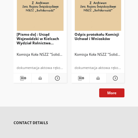
[Pismo do] : Urząd
Odpis protokołu Komisji
[Pi
Wojewódzki w Kielcach
Uchwał i Wniosków
Oś
Wydział Rolnictwa
Wa
Oddział Oświaty
Rolniczej
Komisja Koła NSZZ "Solidarność" w Zespole Szkół Rolniczych w Cudzyn
Komisja Koła NSZZ "Solidarność" w Z
Kom
dokumentacja aktowa rękopis
dokumentacja aktowa rękopis
More
CONTACT DETAILS