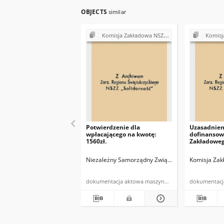
OBJECTS
similar
Komisja Zakładowa NSZZ "Solidarność" przy Urzędzie Gminy w Bodzentynie
Komisja Zakładowa NSZ
Potwierdzenie dla
Uzasadnien
wpłacającego na kwotę:
dofinansow
1560zł.
Zakładowe
Niezależny Samorządny Związek Zawodowy "Soli
Komisja Zak
dokumentacja aktowa maszynopis