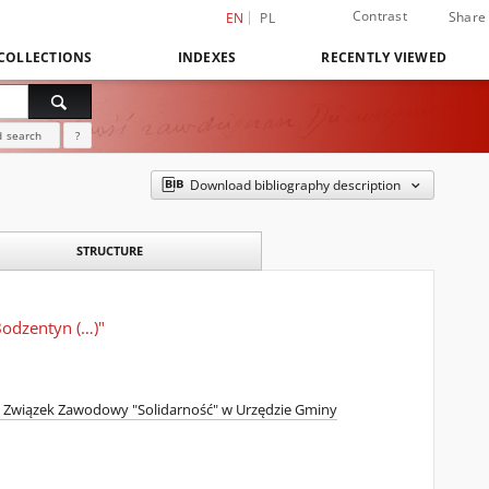
Contrast
Share
EN
PL
COLLECTIONS
INDEXES
RECENTLY VIEWED
 search
?
Download bibliography description
STRUCTURE
odzentyn (…)"
 Związek Zawodowy "Solidarność" w Urzędzie Gminy