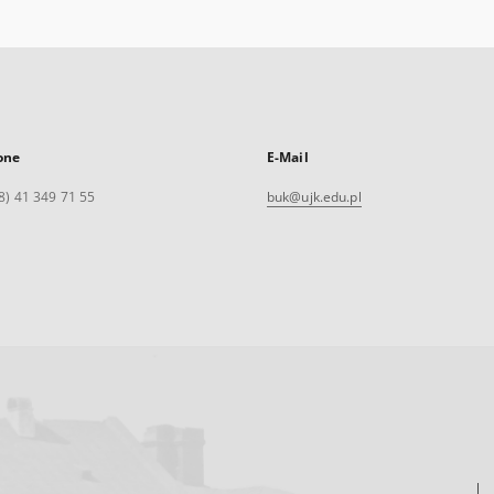
one
E-Mail
8) 41 349 71 55
buk@ujk.edu.pl