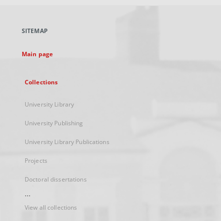
open
in
a
SITEMAP
new
tab
Main page
Collections
University Library
University Publishing
University Library Publications
Projects
Doctoral dissertations
...
View all collections