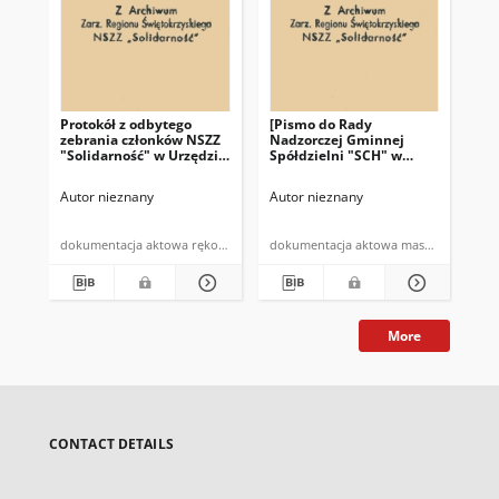
Protokół z odbytego
[Pismo do Rady
Pro
zebrania członków NSZZ
Nadzorczej Gminnej
pr
"Solidarność" w Urzędzie
Spółdzielni "SCH" w
NSZ
Gminy w Bodzentynie w
Bodzentynie]: "Zebranie
te
dniu 10.07.1981 r. (…)"
Przewodniczacych NSZZ
Autor nieznany
Autor nieznany
Aut
"Solidarność" w
Bodzentynie w dniu 19
czerwca 1981 roku (…)"
dokumentacja aktowa rękopis
dokumentacja aktowa maszynopis
More
CONTACT DETAILS