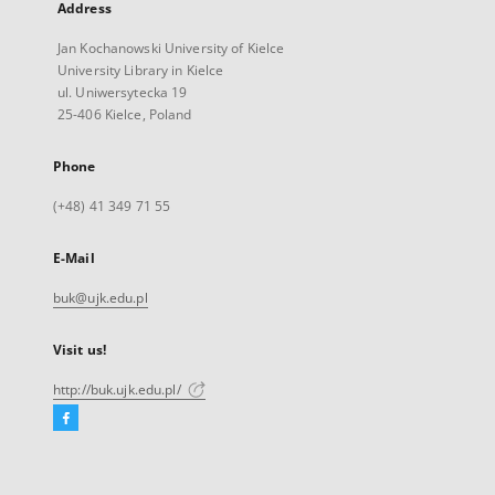
Address
Jan Kochanowski University of Kielce
University Library in Kielce
ul. Uniwersytecka 19
25-406 Kielce, Poland
Phone
(+48) 41 349 71 55
E-Mail
buk@ujk.edu.pl
Visit us!
http://buk.ujk.edu.pl/
Facebook
External
link,
will