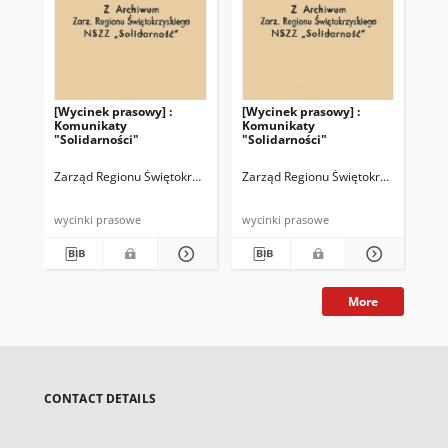
[Wycinek prasowy] :
[Wycinek prasowy] :
[Wy
Komunikaty
Komunikaty
Ko
"Solidarności"
"Solidarności"
"So
Zarząd Regionu Świętokrzyskiego NSZZ "Solidarność"
Zarząd Regionu Świętokrzyskiego NS
Zar
wycinki prasowe
wycinki prasowe
wyc
More
CONTACT DETAILS