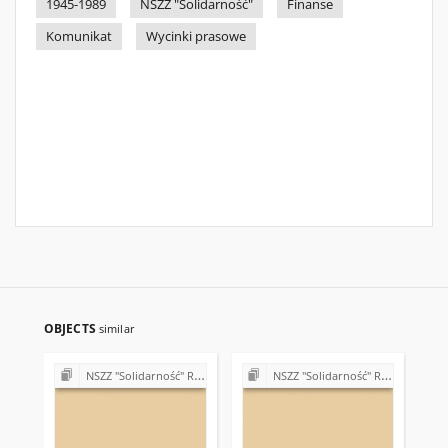
1945-1989
NSZZ "Solidarność"
Finanse
Komunikat
Wycinki prasowe
OBJECTS
similar
NSZZ "Solidarność" Regionu Świętokrzyskiego - materiały różne
NSZZ "Solidarność" Regionu Świętokrzyskiego - materiały różne