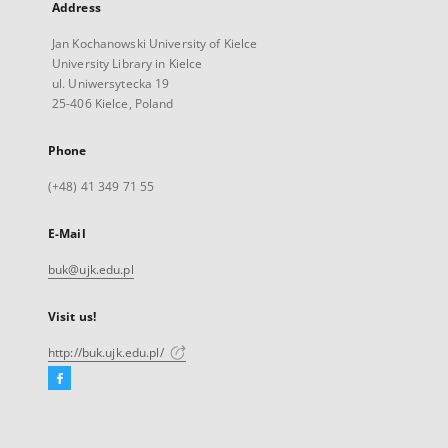
Address
Jan Kochanowski University of Kielce
University Library in Kielce
ul. Uniwersytecka 19
25-406 Kielce, Poland
Phone
(+48) 41 349 71 55
E-Mail
buk@ujk.edu.pl
Visit us!
http://buk.ujk.edu.pl/
Facebook
External
link,
will