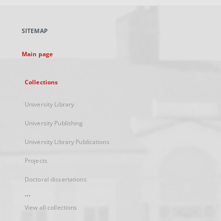
open
in
a
SITEMAP
new
tab
Main page
Collections
University Library
University Publishing
University Library Publications
Projects
Doctoral dissertations
...
View all collections