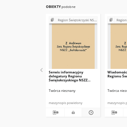
OBIEKTY
podobne
Region Świętokrzyski NSZZ "Solidarność". Delegatura Starachowice
Region Świętokrzys
Serwis informacyjny
Wiadomości
delegatury Regionu
Regionu Św
Świętokrzyskiego NSZZ
"Solidarność"
Twórca nieznany
Twórca niez
maszynopis powielony
maszynopis 