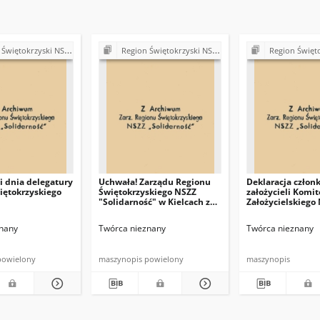
ki NSZZ "Solidarność". Delegatura Starachowice
Region Świętokrzyski NSZZ "Solidarność". Delegatura Starachowice
Region Świętokrzyski NSZZ "Solidarn
 dnia delegatury
Uchwała! Zarządu Regionu
Deklaracja człon
iętokrzyskiego
Świętokrzyskiego NSZZ
założycieli Komit
"Solidarność" w Kielcach z
Założycielskiego
dna 8 sierpnia 1981 r.
nany
Twórca nieznany
Twórca nieznany
powielony
maszynopis powielony
maszynopis