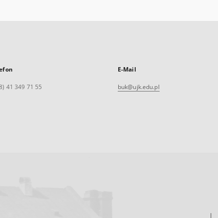
efon
E-Mail
8) 41 349 71 55
buk@ujk.edu.pl