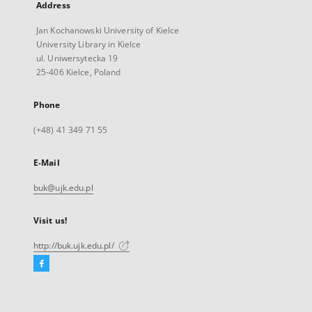
Address
Jan Kochanowski University of Kielce
University Library in Kielce
ul. Uniwersytecka 19
25-406 Kielce, Poland
Phone
(+48) 41 349 71 55
E-Mail
buk@ujk.edu.pl
Visit us!
http://buk.ujk.edu.pl/
Facebook
External
link,
will