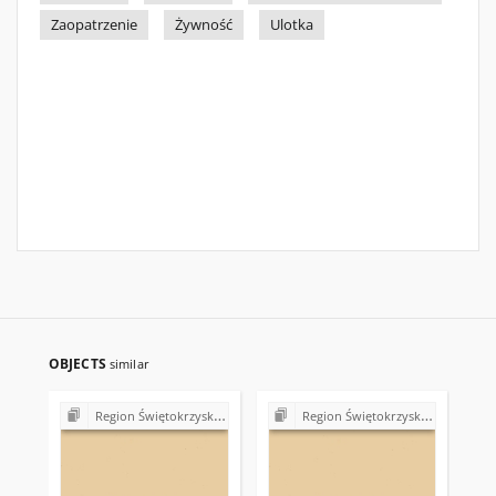
Zaopatrzenie
Żywność
Ulotka
OBJECTS
similar
Region Świętokrzyski NSZZ "Solidarność". Delegatura Starachowice
Region Świętokrzyski NSZZ "Solidarność". Delegatura Starachowice