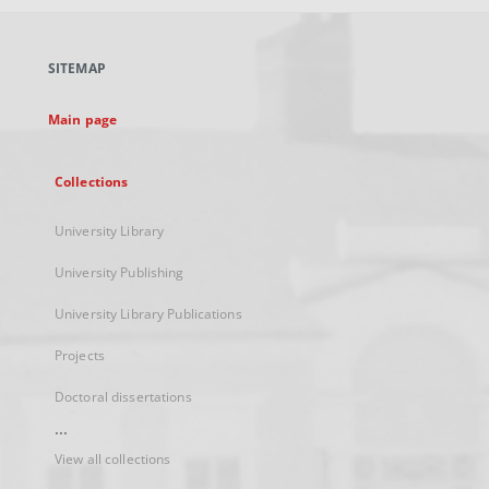
open
in
a
SITEMAP
new
tab
Main page
Collections
University Library
University Publishing
University Library Publications
Projects
Doctoral dissertations
...
View all collections