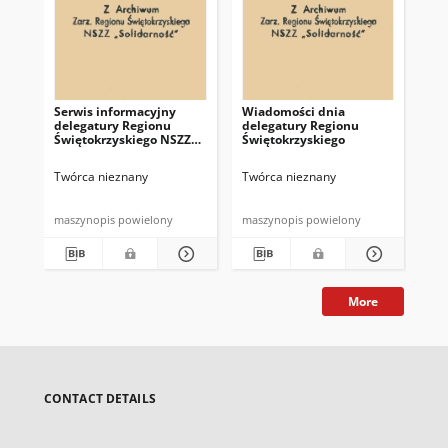
Serwis informacyjny
Wiadomości dnia
Uc
delegatury Regionu
delegatury Regionu
Re
Świętokrzyskiego NSZZ
Świętokrzyskiego
Św
"Solidarność"
"So
z d
Twórca nieznany
Twórca nieznany
Twó
maszynopis powielony
maszynopis powielony
mas
More
CONTACT DETAILS