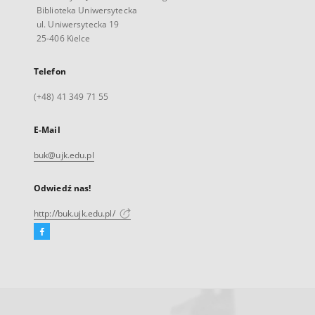
Biblioteka Uniwersytecka
ul. Uniwersytecka 19
25-406 Kielce
Telefon
(+48) 41 349 71 55
E-Mail
buk@ujk.edu.pl
Odwiedź nas!
http://buk.ujk.edu.pl/
Facebook
Link
zewnętrzny,
otworzy
się
w
nowej