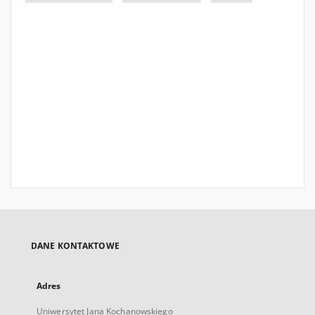
DANE KONTAKTOWE
Adres
Uniwersytet Jana Kochanowskiego