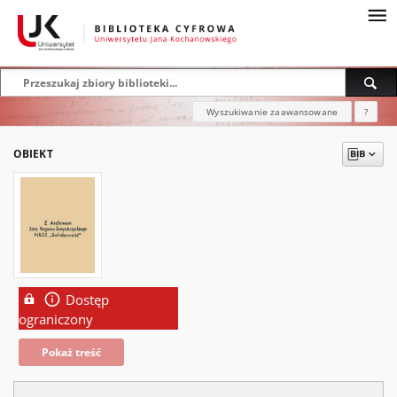
Wyszukiwanie zaawansowane
?
OBIEKT
Dostęp
ograniczony
Pokaż treść