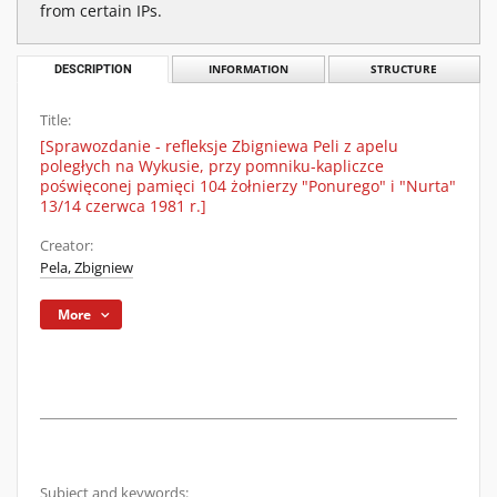
from certain IPs.
DESCRIPTION
INFORMATION
STRUCTURE
Title:
[Sprawozdanie - refleksje Zbigniewa Peli z apelu
poległych na Wykusie, przy pomniku-kapliczce
poświęconej pamięci 104 żołnierzy "Ponurego" i "Nurta"
13/14 czerwca 1981 r.]
Creator:
Pela, Zbigniew
More
Subject and keywords: