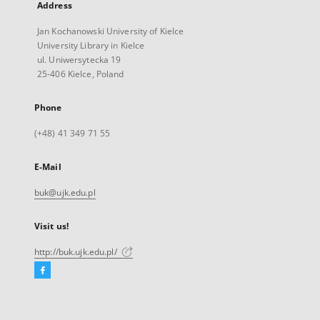
Address
Jan Kochanowski University of Kielce
University Library in Kielce
ul. Uniwersytecka 19
25-406 Kielce, Poland
Phone
(+48) 41 349 71 55
E-Mail
buk@ujk.edu.pl
Visit us!
http://buk.ujk.edu.pl/
Facebook
External
link,
will