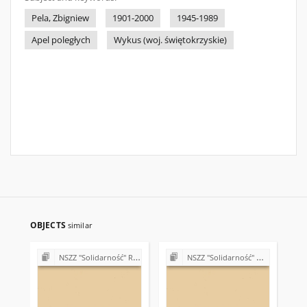
Pela, Zbigniew
1901-2000
1945-1989
Apel poległych
Wykus (woj. świętokrzyskie)
OBJECTS
similar
NSZZ "Solidarność" Region Świętokrzyski - teleksy (1981)
NSZZ "Solidarność" w Wojewódzkim Przedsiębiorstwie Turystycznym "Łysogóry" w Kielcach