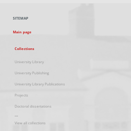
open
in
a
SITEMAP
new
tab
Main page
Collections
University Library
University Publishing
University Library Publications
Projects
Doctoral dissertations
...
View all collections