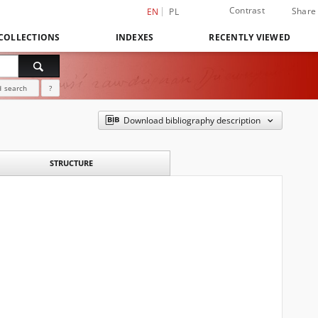
Contrast
Share
EN
PL
COLLECTIONS
INDEXES
RECENTLY VIEWED
 search
?
Download bibliography description
STRUCTURE