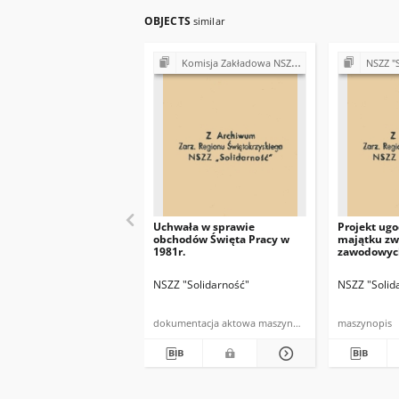
OBJECTS
similar
Komisja Zakładowa NSZZ "Solidarność" przy Urzędzie Gminy w Bodzentynie
NSZZ "Solidarność"
Uchwała w sprawie
Projekt ug
obchodów Święta Pracy w
majątku zw
1981r.
zawodowyc
NSZZ "Solidarność"
NSZZ "Solid
dokumentacja aktowa maszynopis
maszynopis