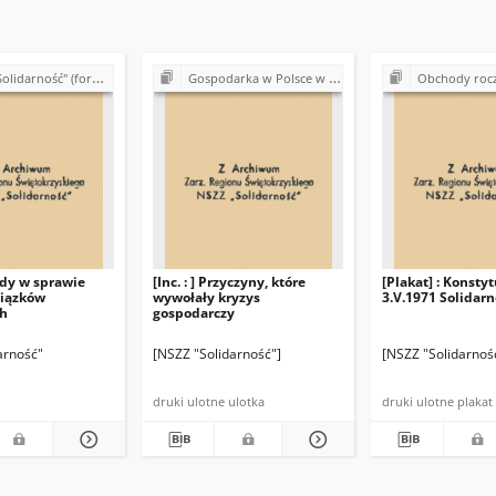
 (formalno-prawne podstawy działalności)
Gospodarka w Polsce w latach 80.
Obchody rocznic historyczn
ody w sprawie
[Inc. : ] Przyczyny, które
[Plakat] : Konsty
iązków
wywołały kryzys
3.V.1971 Solidarn
h
gospodarczy
arność"
[NSZZ "Solidarność"]
[NSZZ "Solidarnoś
druki ulotne ulotka
druki ulotne plakat