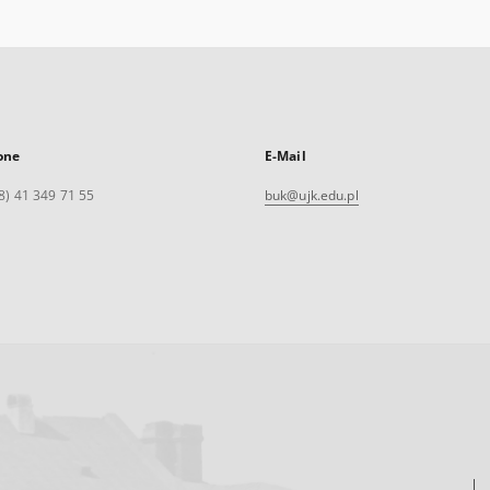
one
E-Mail
8) 41 349 71 55
buk@ujk.edu.pl