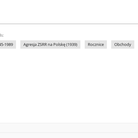
s:
45-1989
Agresja ZSRR na Polskę (1939)
Rocznice
Obchody