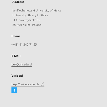
Address
Jan Kochanowski University of Kielce
University Library in Kielce
ul. Uniwersytecka 19
25-406 Kielce, Poland
Phone
(+48) 41 349 71 55
E-Mail
buk@ujk.edu.pl
Visit us!
http://buk.ujk.edu.pl/
Facebook
External
link,
will