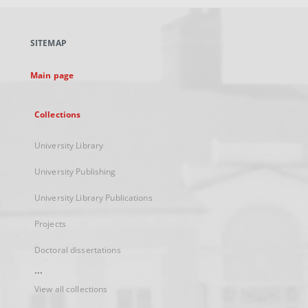
open
in
a
SITEMAP
new
tab
Main page
Collections
University Library
University Publishing
University Library Publications
Projects
Doctoral dissertations
...
View all collections