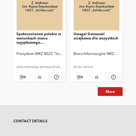
Społeczeństwo polskie w
Uwaga! Gotowość
warunkach stanu
strajkowa dla wszystkich
wyjątkowego.
Przewidywania i
zalecenia
Prezydium MKZ NSZZ "Solidarność" we Wrocławiu
Biuro Informacyjne MKZ Wrocław
Pr
dokumentacja aktowa druk powielony
druki ulotne
More
CONTACT DETAILS