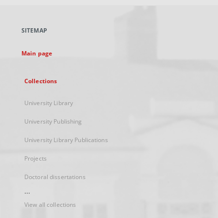
open
in
a
SITEMAP
new
tab
Main page
Collections
University Library
University Publishing
University Library Publications
Projects
Doctoral dissertations
...
View all collections