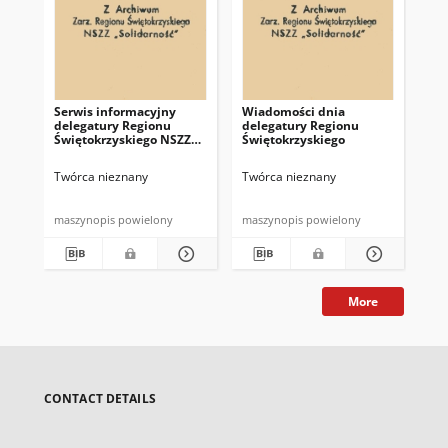
Serwis informacyjny
Wiadomości dnia
Uc
delegatury Regionu
delegatury Regionu
Re
Świętokrzyskiego NSZZ
Świętokrzyskiego
Św
"Solidarność"
"So
z d
Twórca nieznany
Twórca nieznany
Twó
maszynopis powielony
maszynopis powielony
mas
More
CONTACT DETAILS