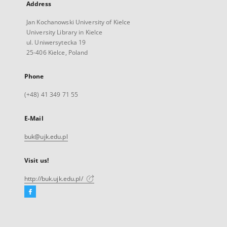
Address
Jan Kochanowski University of Kielce
University Library in Kielce
ul. Uniwersytecka 19
25-406 Kielce, Poland
Phone
(+48) 41 349 71 55
E-Mail
buk@ujk.edu.pl
Visit us!
http://buk.ujk.edu.pl/
Facebook
External
link,
will