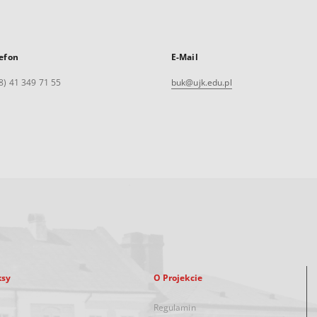
efon
E-Mail
8) 41 349 71 55
buk@ujk.edu.pl
ksy
O Projekcie
Regulamin