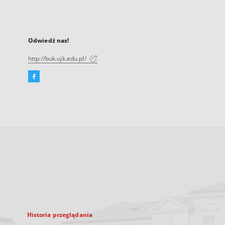
Odwiedź nas!
http://buk.ujk.edu.pl/
Facebook
Link
zewnętrzny,
otworzy
się
w
nowej
karcie
Historia przeglądania