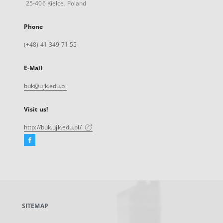
25-406 Kielce, Poland
Phone
(+48) 41 349 71 55
E-Mail
buk@ujk.edu.pl
Visit us!
http://buk.ujk.edu.pl/
Facebook
External
link,
will
open
in
a
SITEMAP
new
tab