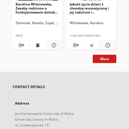
Karolina Wiśniewska,
Jakość życia dzieci z
Ro
Zasoby rodzinne a
chorobą reumatyczną i
za
funkcjonowanie dziecka
jej rodzinne i
jak
przewlekle chorego
pozarodzinne
ch
uwarunkowania
Ziemniak, Natalia
Sopel, Wiktoria
Wiśniewska, Karolina
Matyjas, Bożena. Red.
Wiś
tekst
rozprawa doktorska
tek
More
CONTACT DETAILS
Address
Jan Kochanowski University of Kielce
University Library in Kielce
ul. Uniwersytecka 19