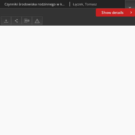
Czynniki środowiska rodzinnego w kontekście wychowania dzieci do sukcesu życiowego
Łączek, Tomasz
Show details