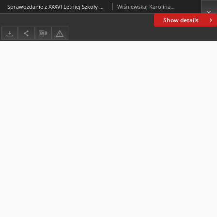
Sprawozdanie z XXXVI Letniej Szkoły Młodych Pedagogów i Pedagożek im. Marii Dudzikowej
Wiśniewska, Karolina; Miko-Giedyk, Justyna; Kotowski, Bartłomiej
Show details